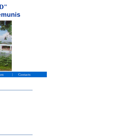
D"
munis
ien
|
Contacts