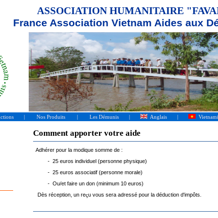
SOCIATION HUMANITAIRE "FAVA
e Association Vietnam Aides aux Dé
ctions
|
Nos Produits
|
Les Démunis
|
Anglais
|
V
ietnam
Comment apporter votre aide
Adhérer pour la modique somme de :
- 25 euros individuel (personne physique)
- 25 euros associatif (personne morale)
- Ou/et faire un don (minimum 10 euros)
Dès réception, un re
u vous sera adressé pour la déduction d'impôts.
ç