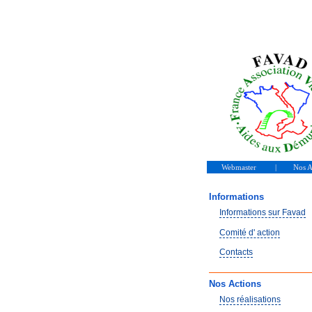
AS
Franc
Webmaster
|
Nos A
Informations
Informations sur Favad
Comité d' action
Contacts
Nos Actions
Nos réalisations