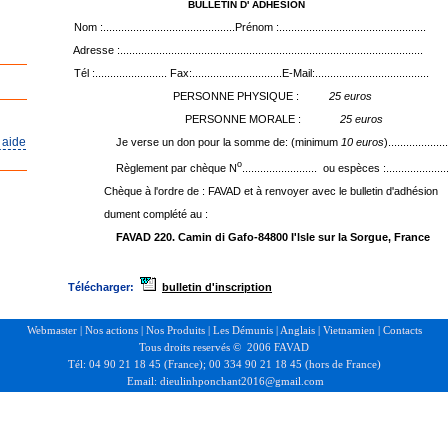
BULLETIN D' ADHESION
Nom :............................................Prénom :.................................................
Adresse :.....................................................................................................
Tél :........................ Fax:..............................E-Mail:......................................
PERSONNE PHYSIQUE :
25 euros
PERSONNE MORALE :
25 euros
 aide
Je verse un don pour la somme de: (minimum
10 euros
)....................
o
Règlement par chèque N
......................... ou espèces :....................
Chèque à l'ordre de : FAVAD et à renvoyer avec le bulletin d'adhésion
dument complété au :
FAVAD 220. Camin di Gafo-84800 I'lsle sur la Sorgue, France
Télécharger:
bulletin d'inscription
Webmaster
|
Nos actions
|
Nos Produits
|
Les Démunis
|
Anglais
|
Vietnamien
|
C
ontact
s
Tous droits reservés © 2006 FAVAD
Tél: 04 90 21 18 45 (France); 00 334 90 21 18 45 (hors de France)
Email: dieulinhponchant2016@gmail.com